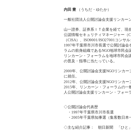
内田 豊
（うちだ・ゆたか）
一般社団法人公開討論会支援リンカー
山一證券、証券系ＩＴ企業を経て、現
公認情報セキュリティマネージャー（C
（CISA）、ISO9001/ISO27001
コンサル
1997年千葉県市川市長選で公開討論
ラムの前身組織であるNGO地球市民会議
リンカーン・フォーラムを地球市民会
の普及・指導に当たっている。
2000年、公開討論会支援NGOリンカ
に就任。
2012年、公開討論会支援NGOリンカ
2015年、
リンカーン・フォーラム
の一
人公開討論会支援リンカーン・フォー
◇公開討論会代表歴
・1997年千葉県市川市長選
・2005年千葉県知事選（集客数日本
◇主な紹介記事： 朝日新聞 「ひと