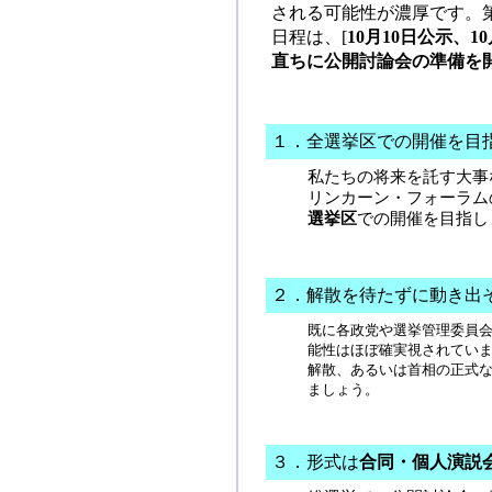
される可能性が濃厚です。
日程は、[
10月10日公示、1
直ちに公開討論会の準備を
１．全選挙区での開催を目
私たちの将来を託す大事
リンカーン・フォーラム
選挙区
での開催を目指し
２．解散を待たずに動き出
既に各政党や選挙管理委員
能性はほぼ確実視されてい
解散、あるいは首相の正式
ましょう。
３．形式は
合同・個人演説