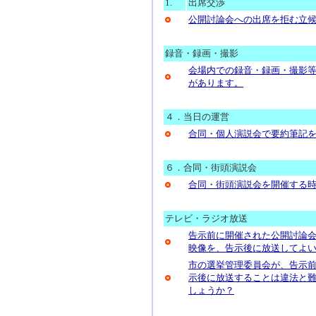
1.
出席交渉
公開討論会への出席を拒む立
録音・録画・撮影
会場内での録音・録画・撮影等
があります。
４．当日の運営
合同・個人演説会で要約筆記
６．合同・街頭演説会
合同・街頭演説会を開催する
テレビ・ラジオ放送
告示前に開催された公開討論
映像を、告示後に放送してよ
市の選挙管理委員会が、告示
示後に放送することは違法と
しょうか？