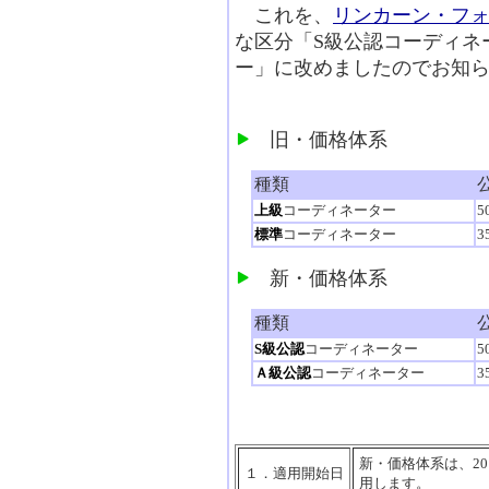
これを、
リンカーン・フ
な区分「S級公認コーディネ
ー」に改めましたのでお知
旧・価格体系
種類
上級
コーディネーター
5
標準
コーディネーター
3
新・価格体系
種類
S級公認
コーディネーター
5
Ａ級公認
コーディネーター
3
新・価格体系は、2
１．適用開始日
用します。