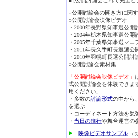
■ [公開討論会これで完全ビデ
○公開討論会の開き方に関
○公開討論会映像ビデオ
・2000年長野県知事選公開
・2004年栃木県知事選公開
・2005年千葉県知事選マニ
・2011年長久手町長選選公
・2010年羽幌町長選公開討
○公開討論会素材集
「公開討論会映像ビデオ」
式公開討論会を体験できま
用ください。
・多数の
討論形式
の中から
を選ぶ
・コーディネート方法を勉
・
当日の進行
や舞台運営の
映像ビデオサンプル
（