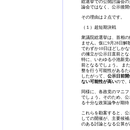
総選挙での公開討論会の
論会ではなく、公示後開
その理由は２点です。
（１）超短期決戦
衆議院総選挙は、首相の
ません。仮に9月28日解
でわずか10日ほどしか
の擁立が公示日直前とな
特に、いわゆる小池新党
前となるでしょう。 ま
整を行う可能性があるた
したがって、
公示日前開
ない可能性が高い
ので、
同様に、各政党のマニフ
でしょう。そのため、公
る十分な政策論争が期待
これらを勘案すると、公
しての開催が、主要候補
のある討論となる公算が