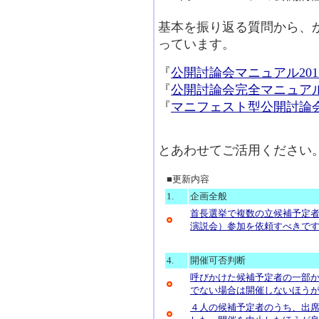
基本を振り返る質問から、
っています。
『
公開討論会マニュアル20
『
公開討論会完全マニュア
『
マニフェスト型公開討論会
とあわせてご活用ください
■更新内容
1.
企画全般
首長選挙で複数の立候補予定
演説会）参加を依頼すべきで
4.
開催可否判断
呼びかけた候補予定者の一部
でない場合は開催しないほう
４人の候補予定者のうち、出