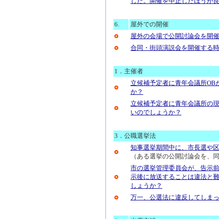
した。開催を中止したほうが
6.
屋外での開催
屋外の会場で公開討論会を開
合同・街頭演説会を開催する
1．主催者
立候補予定者に青年会議所OB
か？
立候補予定者に青年会議所の
いのでしょうか？
3．公職選挙法
知事選挙期間中に、市長選や
（ある選挙の公開討論会を、
市の選挙管理委員会が、告示
示後に放送することは違法と
しょうか？
万一、公選法に違反してしま