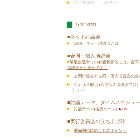
ON AIR情報 （作成中）
役立つ材料
■ネット討論会
Q&A ネット討論会とは
■合同・個人演説会
解散総選挙での有観客開催には、合同
演説会がお薦めです！
公開討論会と合同・個人演説会の違
シナリオ雛形 (合同個人演説会向け
（作成中）
■討論テーマ、タイムスケジュ
討論テーマ(推奨ケース)
■実行委員会の立ち上げ時
準備開始時の１０のポイント