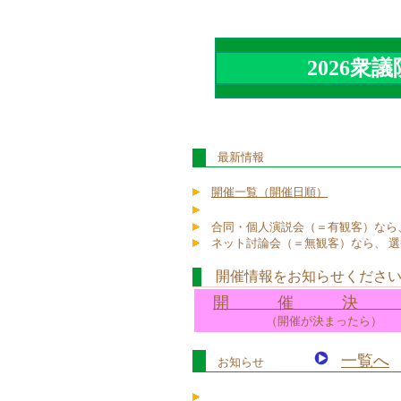
2026衆
最新情報
開催一覧（開催日順）
合同・個人演説会（＝有観客）なら
ネット討論会（＝無観客）なら、
選
開催情報をお知らせください！
開 催 決 
（開催が決まったら）
一覧へ
お知らせ