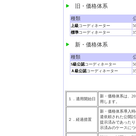
旧・価格体系
種類
上級
コーディネーター
5
標準
コーディネーター
3
新・価格体系
種類
S級公認
コーディネーター
5
Ａ級公認
コーディネーター
3
新・価格体系は、2
１．適用開始日
用します。
新・価格体系導入時の
遣依頼された公開討
２．経過措置
提示済みであったり
示済みのケースにつ