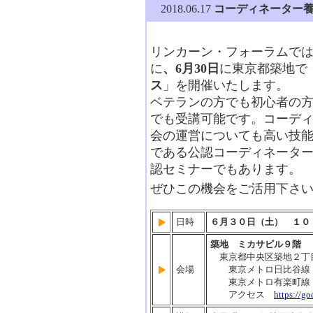
2018.06.17
コーディネーター養
リンカーン・フォーラムで
に
、6月30日
に東京都築地で
ス
」を開催いたします。
ベテランの方でも初心者の
でも受講可能です。コーデ
会の運営についても高い技
である公認コーディネータ
認セミナーでもあります。
ぜひこの機会をご活用下さ
日時
６月３０日（土）
１０
築地 ミカサビル９階
東京都中央区築地２丁目
会場
東京メトロ日比谷線「
東京メトロ有楽町線「
アクセス
https://g