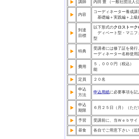
講師
内田 豊 （一般社団法
コーディネーター養成講
内容
基礎編＋実践編＋上級
以下形式の
クロストーク
到達
ディベート型・マニフ
目標
型
受講者には修了証を発行
特典
ーディネーター名称使用
５，０００円（税込） 
費用
能
定員
２０名
申込
申込用紙
に必要事項を記
方法
申込
６月２５日（月）（ただ
期限
予習
受講前に、当Ｗｅｂサイ
昼食
各自でご用意下さい（近