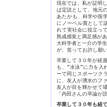
現在では、私が証明
ば定説として、地元
あたかも、科学や医
にノーベル賞として
れて実社会に役立っ
熟成感覚と満足感が
大科学者と一介の学
が、笑ってお許し願
卒業して３０年が経過
も、”水泳”に力を入
ーで同じスポーツク
に、友人が湧水のフ
友人が目を輝かせて
「内田さんの卒論が
卒業して３０年も経