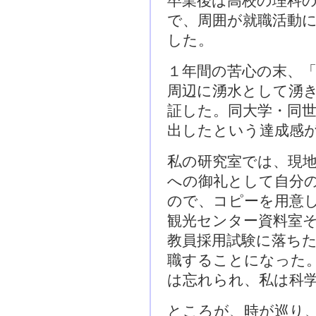
卒業後は高校の理科
で、周囲が就職活動
した。
１年間の苦心の末、
周辺に湧水として湧
証した。同大学・同
出したという達成感
私の研究室では、現
への御礼として自分
ので、コピーを用意
観光センター資料室
教員採用試験に落ち
職することになった
は忘れられ、私は科
ところが、時が巡り