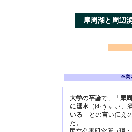
摩周湖と周辺
卒業
大学の卒論
で、「
摩
に湧
水
（ゆうすい、
いる
」との言い伝え
だ。
国立公害研究所（現：