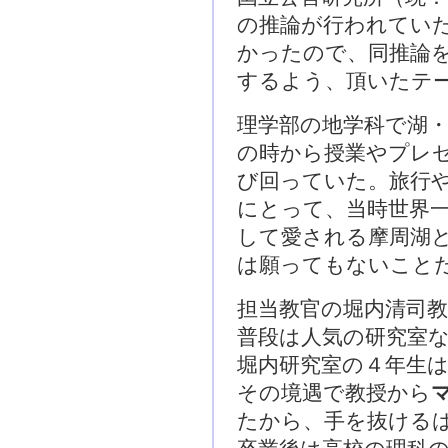
の推論が行われてい
かったので、同推論
するよう、頂いたテ
理学部の地学科で湖
の時から授業やプレ
び回っていた。旅行
にとって、当時世界
して愛される摩周湖
は願ってもないこと
担当教官の堀内清司
普段は人気の研究室
堀内研究室の４年生
その境遇で教授から
たから、手を抜ける