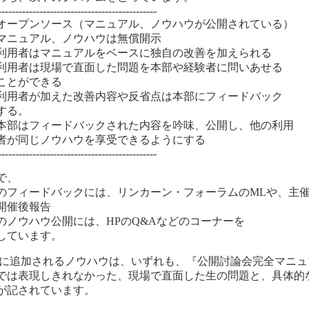
----------------------------------------------
オープンソース（マニュアル、ノウハウが公開されている）
マニュアル、ノウハウは無償開示
利用者はマニュアルをベースに独自の改善を加えられる
利用者は現場で直面した問題を本部や経験者に問いあせる
とができる
利用者が加えた改善内容や反省点は本部にフィードバック
る。
本部はフィードバックされた内容を吟味、公開し、他の利用
同じノウハウを享受できるようにする
----------------------------------------------
で、
のフィードバックには、リンカーン・フォーラムのMLや、主
開催後報告
のノウハウ公開には、HPのQ&Aなどのコーナーを
しています。
Aに追加されるノウハウは、いずれも、『公開討論会完全マニュ
では表現しきれなかった、現場で直面した生の問題と、具体的
が記されています。